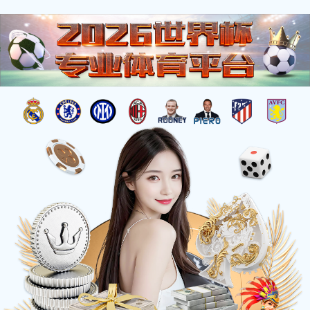
注册入口
华体会平台
· 体育观看更便
捷
连接你的赛事视野，打造球迷专属的数字主场。
华体会平
台网页版
提供多终端支持、高清视频、 实时比分与赛事推
荐，让你随时随地畅享体育内容。
网页端入口